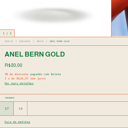
1
/
3
INÍCIO
|
DEDEIRAS
|
PRATA
|
ANEL BERN GOLD
ANEL BERN GOLD
R$80,00
5% de desconto
pagando com Boleto
3
x
de
R$26,67
sem juros
Ver mais detalhes
TAMANHO
17
18
Guia de medidas