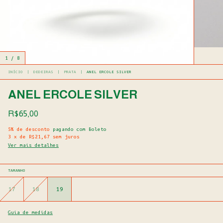
1
/
8
INÍCIO
|
DEDEIRAS
|
PRATA
|
ANEL ERCOLE SILVER
ANEL ERCOLE SILVER
R$65,00
5% de desconto
pagando com Boleto
3
x
de
R$21,67
sem juros
Ver mais detalhes
TAMANHO
17
18
19
Guia de medidas