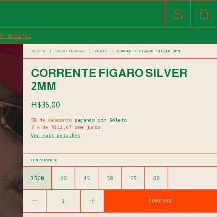
DE MEDIDAS
INÍCIO
|
CORRENTINHAS
|
PRATA
|
CORRENTE FIGARO SILVER 2MM
CORRENTE FIGARO SILVER
2MM
R$35,00
5% de desconto
pagando com Boleto
3
x
de
R$11,67
sem juros
Ver mais detalhes
COMPRIMENTO
35CM
40
45
50
55
60