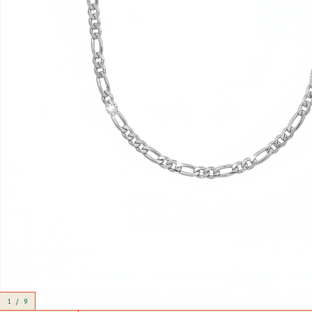
1
/
9