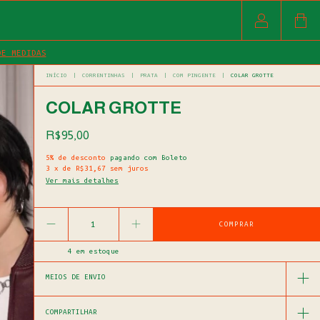
DE MEDIDAS
INÍCIO
|
CORRENTINHAS
|
PRATA
|
COM PINGENTE
|
COLAR GROTTE
COLAR GROTTE
R$95,00
5% de desconto
pagando com Boleto
3
x
de
R$31,67
sem juros
Ver mais detalhes
4
em estoque
MEIOS DE ENVIO
COMPARTILHAR