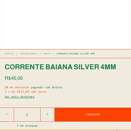
INÍCIO
|
CORRENTINHAS
|
PRATA
|
CORRENTE BAIANA SILVER 4MM
CORRENTE BAIANA SILVER 4MM
R$45,00
5% de desconto
pagando com Boleto
3
x
de
R$15,00
sem juros
Ver mais detalhes
3
em estoque