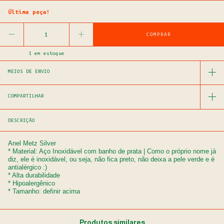
Última peça!
1
em estoque
MEIOS DE ENVIO
COMPARTILHAR
DESCRIÇÃO
Anel Metz Silver
* Material: Aço Inoxidável com banho de prata | Como o próprio nome já
diz, ele é inoxidável, ou seja, não fica preto, não deixa a pele verde e é
antialérgico :)
* Alta durabilidade
* Hipoalergênico
* Tamanho: definir acima
Produtos similares