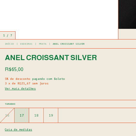
1
/
7
INÍCIO
|
DEDEIRAS
|
PRATA
|
ANEL CROISSANT SILVER
ANEL CROISSANT SILVER
R$65,00
5% de desconto
pagando com Boleto
3
x
de
R$21,67
sem juros
Ver mais detalhes
TAMANHO
16
17
18
19
Guia de medidas