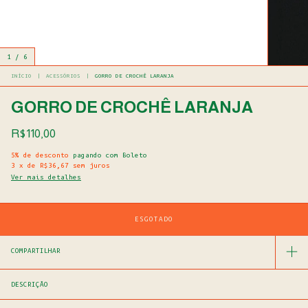
1
/
6
INÍCIO
|
ACESSÓRIOS
|
GORRO DE CROCHÊ LARANJA
GORRO DE CROCHÊ LARANJA
R$110,00
5% de desconto
pagando com Boleto
3
x
de
R$36,67
sem juros
Ver mais detalhes
COMPARTILHAR
DESCRIÇÃO