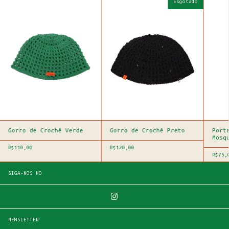
Esgotado
Gorro de Crochê Verde
Gorro de Crochê Preto
Port
Mosq
R$110,00
R$120,00
R$75,
SIGA-NOS NO
NEWSLETTER