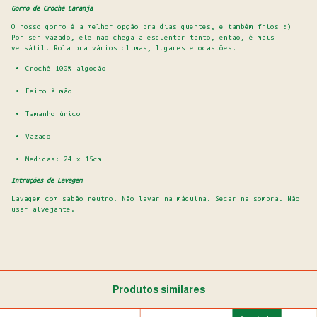
Gorro de Crochê Laranja
O nosso gorro é a melhor opção pra dias quentes, e também frios :)
Por ser vazado, ele não chega a esquentar tanto, então, é mais
versátil. Rola pra vários climas, lugares e ocasiões.
Crochê 100% algodão
Feito à mão
Tamanho único
Vazado
Medidas: 24 x 15cm
Intruções de Lavagem
Lavagem com sabão neutro. Não lavar na máquina. Secar na sombra. Não
usar alvejante.
Produtos similares